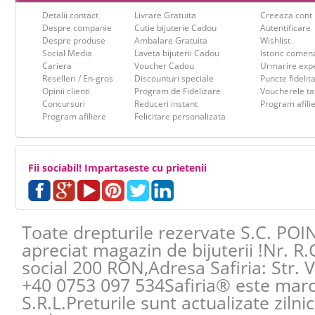
Detalii contact
Livrare Gratuita
Creeaza cont
Despre companie
Cutie bijuterie Cadou
Autentificare
Despre produse
Ambalare Gratuita
Wishlist
Social Media
Laveta bijuterii Cadou
Istoric comen
Cariera
Voucher Cadou
Urmarire expe
Reselleri / En-gros
Discounturi speciale
Puncte fidelit
Opinii clienti
Program de Fidelizare
Voucherele ta
Concursuri
Reduceri instant
Program afili
Program afiliere
Felicitare personalizata
Fii sociabil! Impartaseste cu prietenii
Toate drepturile rezervate S.C. POI
apreciat magazin de bijuterii !Nr. R
social 200 RON,Adresa
Safiria
:
Str. 
+40 0753 097 534
Safiria® este mar
S.R.L.Preturile sunt actualizate zilni