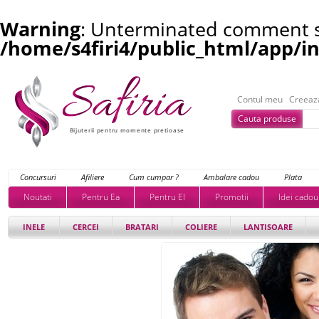
Warning
: Unterminated comment st
/home/s4firi4/public_html/app/i
Contul meu
Creeaz
Cauta produse
Bijuterii pentru momente pretioase
Concursuri
Afiliere
Cum cumpar ?
Ambalare cadou
Plata
Noutati
Pentru Ea
Pentru El
Promotii
Idei cadou
INELE
CERCEI
BRATARI
COLIERE
LANTISOARE