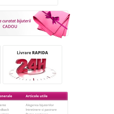
 curatat bijuterii
CADOU
Livrare
RAPIDA
generale
Articole utile
vente
Alegerea bijuteriilor
edback
Intretinere si pastrare