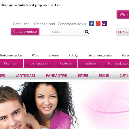
ml/app/include/cont.php
on line
125
Wishl
Contul meu
Creeaza cont
Conecteaza-te cu:
Cauta produse
Luni -
Ambalare cadou
Plata
Livrare
F. A. Q.
Returnare produs
Parer
Promotii
Idei cadouri
Colectii
Fashion
Nunta&Logo
ERE
LANTISOARE
PANDANTIVE
SETURI
BROSE
CUTII 