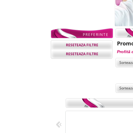
PREFERINTE
Promo
RESETEAZA FILTRE
Profită 
RESETEAZA FILTRE
Sorteaz
Sorteaz