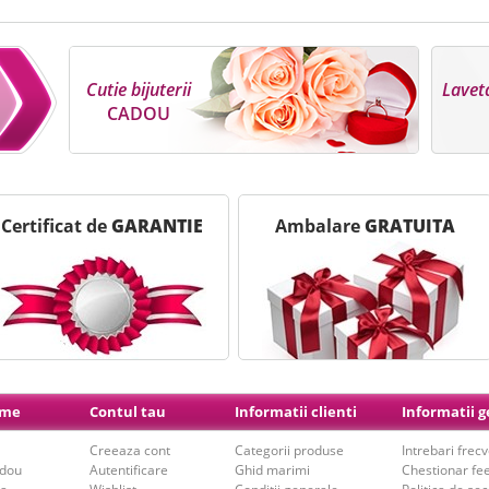
Cutie bijuterii
Laveta
CADOU
Certificat de
GARANTIE
Ambalare
GRATUITA
ime
Contul tau
Informatii clienti
Informatii 
Creeaza cont
Categorii produse
Intrebari frec
adou
Autentificare
Ghid marimi
Chestionar fe