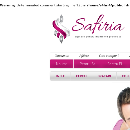
Warning
: Unterminated comment starting line 125 in
/home/s4firi4/public_ht
Bijuterii pentru momente pretioase
Concursuri
Afiliere
Cum cumpar ?
Noutati
Pentru Ea
Pentru El
INELE
CERCEI
BRATARI
COLI