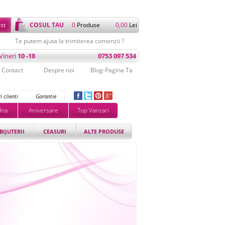
ist
COSUL TAU
0
Produse
0,00
Lei
Te putem ajuta la trimiterea comenzii ?
 Vineri
10 -18
0753 097 534
Contact
Despre noi
Blog-Pagina Ta
i clienti
Garantie
dna
Aniversare
Top Vanzari
BIJUTERII
CEASURI
ALTE PRODUSE