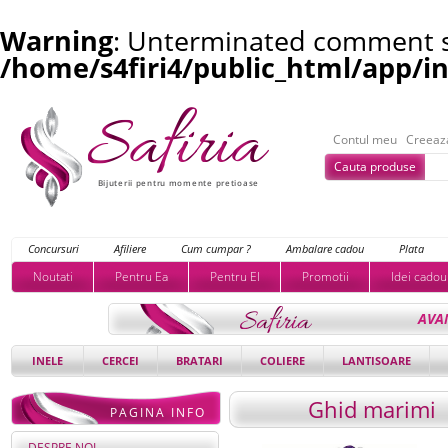
Warning
: Unterminated comment st
/home/s4firi4/public_html/app/i
Contul meu
Creeaz
Cauta produse
Bijuterii pentru momente pretioase
Concursuri
Afiliere
Cum cumpar ?
Ambalare cadou
Plata
Noutati
Pentru Ea
Pentru El
Promotii
Idei cadou
AVA
INELE
CERCEI
BRATARI
COLIERE
LANTISOARE
Ghid marimi
PAGINA INFO
DESPRE NOI