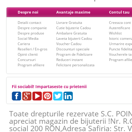
Despre noi
Avantaje maxime
Contul tau
Detalii contact
Livrare Gratuita
Creeaza cont
Despre companie
Cutie bijuterie Cadou
Autentificare
Despre produse
Ambalare Gratuita
Wishlist
Social Media
Laveta bijuterii Cadou
Istoric comen
Cariera
Voucher Cadou
Urmarire expe
Reselleri / En-gros
Discounturi speciale
Puncte fidelit
Opinii clienti
Program de Fidelizare
Voucherele ta
Concursuri
Reduceri instant
Program afili
Program afiliere
Felicitare personalizata
Fii sociabil! Impartaseste cu prietenii
Toate drepturile rezervate S.C. POI
apreciat magazin de bijuterii !Nr. R
social 200 RON,Adresa
Safiria
:
Str. 