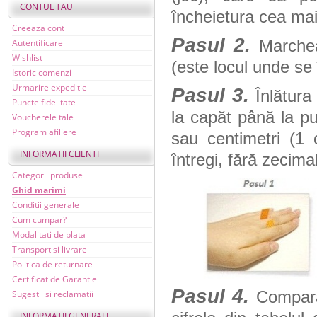
CONTUL TAU
încheietura cea ma
Creeaza cont
Pasul 2.
Marchea
Autentificare
Wishlist
(este locul unde se 
Istoric comenzi
Urmarire expeditie
Pasul 3.
Înlătura
Puncte fidelitate
la capăt până la pu
Voucherele tale
Program afiliere
sau centimetri (
INFORMATII CLIENTI
întregi, fără zecima
Categorii produse
Ghid marimi
Conditii generale
Cum cumpar?
Modalitati de plata
Transport si livrare
Politica de returnare
Certificat de Garantie
Pasul 4.
Compara
Sugestii si reclamatii
INFORMATII GENERALE