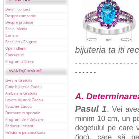
Detalii contact
Despre companie
Despre produse
Social Media
Cariera
Reselleri / En-gros
bijuteria ta iti
Opinii clienti
Concursuri
- - - - - - - - - - - - - - - - - 
Program afiliere
- - - - - -
AVANTAJE MAXIME
Livrare Gratuita
Cutie bijuterie Cadou
Ambalare Gratuita
A. Determinarea
Laveta bijuterii Cadou
Voucher Cadou
Pasul 1
.
Vei avea
Discounturi speciale
minim 10 cm, un pix
Program de Fidelizare
Reduceri instant
degetului pe care v
Felicitare personalizata
(joc), care să pe