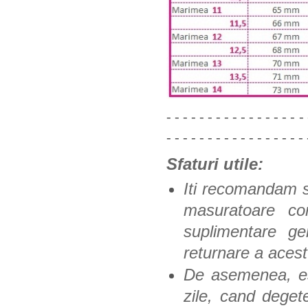
- - - - - - - - - - - - - - - - - 
- - - - - - - - - - - - - - - - - 
Sfaturi utile:
Iti recomandam s
masuratoare co
suplimentare ge
returnare a acest
De asemenea, es
zile, cand degete