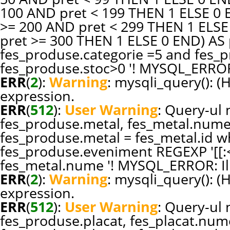
100 AND pret < 199 THEN 1 ELSE 0
>= 200 AND pret < 299 THEN 1 ELS
pret >= 300 THEN 1 ELSE 0 END) A
fes_produse.categorie =5 and fes_pr
fes_produse.stoc>0 '! MYSQL_ERROR:
ERR
(
2
):
Warning
: mysqli_query(): (
expression.
ERR
(
512
):
User Warning
: Query-ul n
fes_produse.metal, fes_metal.nume
fes_produse.metal = fes_metal.id w
fes_produse.eveniment REGEXP '[[:<:
fes_metal.nume '! MYSQL_ERROR: Ill
ERR
(
2
):
Warning
: mysqli_query(): (
expression.
ERR
(
512
):
User Warning
: Query-ul n
fes_produse.placat, fes_placat.num