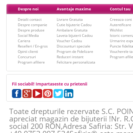
Despre noi
Avantaje maxime
Contul tau
Detalii contact
Livrare Gratuita
Creeaza cont
Despre companie
Cutie bijuterie Cadou
Autentificare
Despre produse
Ambalare Gratuita
Wishlist
Social Media
Laveta bijuterii Cadou
Istoric comen
Cariera
Voucher Cadou
Urmarire expe
Reselleri / En-gros
Discounturi speciale
Puncte fidelit
Opinii clienti
Program de Fidelizare
Voucherele ta
Concursuri
Reduceri instant
Program afili
Program afiliere
Felicitare personalizata
Fii sociabil! Impartaseste cu prietenii
Toate drepturile rezervate S.C. POI
apreciat magazin de bijuterii !Nr. R
social 200 RON,Adresa
Safiria
:
Str. 