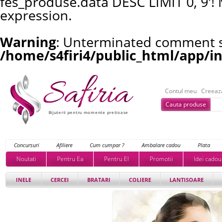
fes_produse.data DESC LIMIT 0, 9'!
expression.
Warning
: Unterminated comment st
/home/s4firi4/public_html/app/i
Contul meu
Creeaz
Cauta produse
Bijuterii pentru momente pretioase
Concursuri
Afiliere
Cum cumpar ?
Ambalare cadou
Plata
Noutati
Pentru Ea
Pentru El
Promotii
Idei cadou
INELE
CERCEI
BRATARI
COLIERE
LANTISOARE