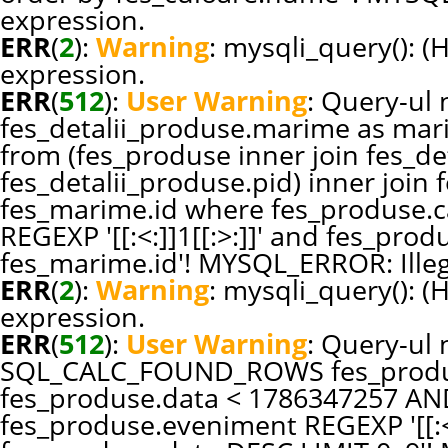
expression.
ERR
(
2
):
Warning
: mysqli_query(): (
expression.
ERR
(
512
):
User Warning
: Query-ul n
fes_detalii_produse.marime as ma
from (fes_produse inner join fes_de
fes_detalii_produse.pid) inner joi
fes_marime.id where fes_produse.c
REGEXP '[[:<:]]1[[:>:]]' and fes_pr
fes_marime.id'! MYSQL_ERROR: Illeg
ERR
(
2
):
Warning
: mysqli_query(): (
expression.
ERR
(
512
):
User Warning
: Query-ul 
SQL_CALC_FOUND_ROWS fes_produ
fes_produse.data < 1786347257 AN
fes_produse.eveniment REGEXP '[[:<