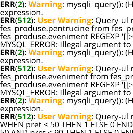
ERR
(
2
):
Warning
: mysqli_query(): (
expression.
ERR
(
512
):
User Warning
: Query-ul n
fes_produse.pentrucine from fes_p
fes_produse.eveniment REGEXP '[[:<:]
MYSQL_ERROR: Illegal argument to 
ERR
(
2
):
Warning
: mysqli_query(): (
expression.
ERR
(
512
):
User Warning
: Query-ul n
fes_produse.eveniment from fes_p
fes_produse.eveniment REGEXP '[[:<:]
MYSQL_ERROR: Illegal argument to 
ERR
(
2
):
Warning
: mysqli_query(): (
expression.
ERR
(
512
):
User Warning
: Query-ul 
WHEN pret < 50 THEN 1 ELSE 0 END
50 AND pret < 99 THEN 1 ELSE 0 E