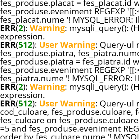
fes_produse.placat = fes_placat.id
fes_produse.eveniment REGEXP '[[:<:
fes_placat.nume '! MYSQL_ERROR: Il
ERR
(
2
):
Warning
: mysqli_query(): (
expression.
ERR
(
512
):
User Warning
: Query-ul n
fes_produse.piatra, fes_piatra.nume
fes_produse.piatra = fes_piatra.id
fes_produse.eveniment REGEXP '[[:<:
fes_piatra.nume '! MYSQL_ERROR: Il
ERR
(
2
):
Warning
: mysqli_query(): (
expression.
ERR
(
512
):
User Warning
: Query-ul n
cod_culoare, fes_produse.culoare, 
fes_culoare on fes_produse.culoare
=5 and fes_produse.eveniment REGEXP
order by fes_culoare.nume '! MYSQL