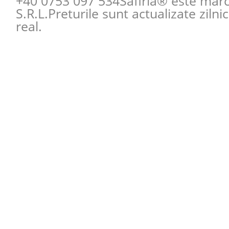
+40 0753 097 534
Safiria® este mar
S.R.L.Preturile sunt actualizate zilni
real.