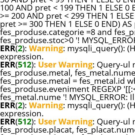
100 AND pret < 199 THEN 1 ELSE 0
>= 200 AND pret < 299 THEN 1 ELS
pret >= 300 THEN 1 ELSE 0 END) A
fes_produse.categorie =8 and fes_pr
fes_produse.stoc>0 '! MYSQL_ERROR:
ERR
(
2
):
Warning
: mysqli_query(): (
expression.
ERR
(
512
):
User Warning
: Query-ul n
fes_produse.metal, fes_metal.nume
fes_produse.metal = fes_metal.id w
fes_produse.eveniment REGEXP '[[:<:
fes_metal.nume '! MYSQL_ERROR: Ill
ERR
(
2
):
Warning
: mysqli_query(): (
expression.
ERR
(
512
):
User Warning
: Query-ul n
fes_produse.placat, fes_placat.num