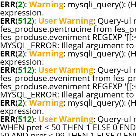
ERR
(
2
):
Warning
: mysqli_query(): (
expression.
ERR
(
512
):
User Warning
: Query-ul n
fes_produse.pentrucine from fes_p
fes_produse.eveniment REGEXP '[[:<:]
MYSQL_ERROR: Illegal argument to 
ERR
(
2
):
Warning
: mysqli_query(): (
expression.
ERR
(
512
):
User Warning
: Query-ul n
fes_produse.eveniment from fes_p
fes_produse.eveniment REGEXP '[[:<:]
MYSQL_ERROR: Illegal argument to 
ERR
(
2
):
Warning
: mysqli_query(): (
expression.
ERR
(
512
):
User Warning
: Query-ul 
WHEN pret < 50 THEN 1 ELSE 0 END
50 AND pret < 99 THEN 1 ELSE 0 E