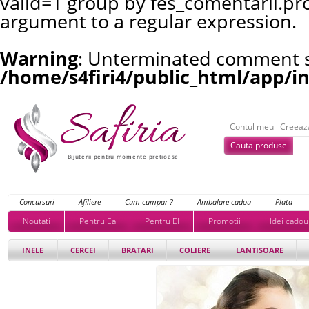
valid=1 group by fes_comentarii.pr
argument to a regular expression.
Warning
: Unterminated comment st
/home/s4firi4/public_html/app/i
Contul meu
Creeaz
Cauta produse
Bijuterii pentru momente pretioase
Concursuri
Afiliere
Cum cumpar ?
Ambalare cadou
Plata
Noutati
Pentru Ea
Pentru El
Promotii
Idei cadou
INELE
CERCEI
BRATARI
COLIERE
LANTISOARE