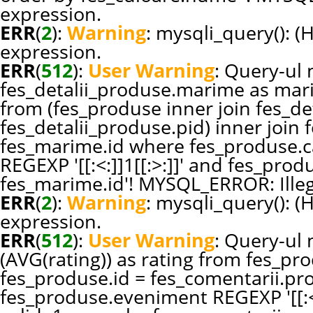
expression.
ERR
(
2
):
Warning
: mysqli_query(): (
expression.
ERR
(
512
):
User Warning
: Query-ul n
fes_detalii_produse.marime as ma
from (fes_produse inner join fes_de
fes_detalii_produse.pid) inner joi
fes_marime.id where fes_produse.c
REGEXP '[[:<:]]1[[:>:]]' and fes_pr
fes_marime.id'! MYSQL_ERROR: Illeg
ERR
(
2
):
Warning
: mysqli_query(): (
expression.
ERR
(
512
):
User Warning
: Query-ul 
(AVG(rating)) as rating from fes_pr
fes_produse.id = fes_comentarii.p
fes_produse.eveniment REGEXP '[[:<: