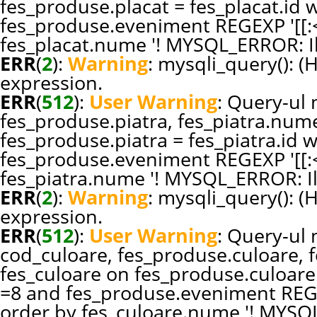
fes_produse.placat = fes_placat.id
fes_produse.eveniment REGEXP '[[:<:
fes_placat.nume '! MYSQL_ERROR: Il
ERR
(
2
):
Warning
: mysqli_query(): (
expression.
ERR
(
512
):
User Warning
: Query-ul n
fes_produse.piatra, fes_piatra.nume
fes_produse.piatra = fes_piatra.id
fes_produse.eveniment REGEXP '[[:<:
fes_piatra.nume '! MYSQL_ERROR: Il
ERR
(
2
):
Warning
: mysqli_query(): (
expression.
ERR
(
512
):
User Warning
: Query-ul n
cod_culoare, fes_produse.culoare, 
fes_culoare on fes_produse.culoare
=8 and fes_produse.eveniment REGEXP
order by fes_culoare.nume '! MYSQL