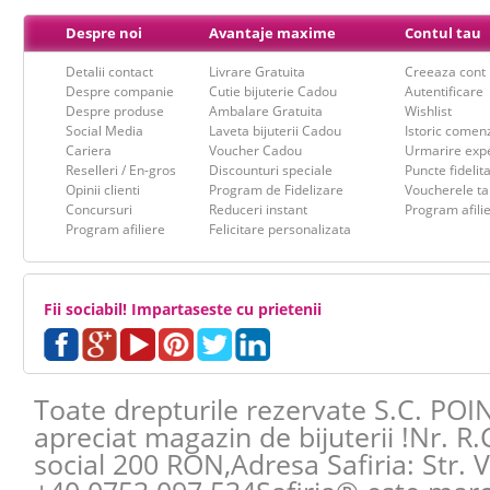
Despre noi
Avantaje maxime
Contul tau
Detalii contact
Livrare Gratuita
Creeaza cont
Despre companie
Cutie bijuterie Cadou
Autentificare
Despre produse
Ambalare Gratuita
Wishlist
Social Media
Laveta bijuterii Cadou
Istoric comen
Cariera
Voucher Cadou
Urmarire expe
Reselleri / En-gros
Discounturi speciale
Puncte fidelit
Opinii clienti
Program de Fidelizare
Voucherele ta
Concursuri
Reduceri instant
Program afili
Program afiliere
Felicitare personalizata
Fii sociabil! Impartaseste cu prietenii
Toate drepturile rezervate S.C. POI
apreciat magazin de bijuterii !Nr. R
social 200 RON,Adresa
Safiria
:
Str. 