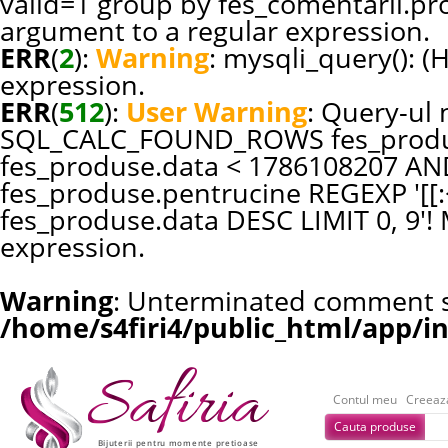
valid=1 group by fes_comentarii.pr
argument to a regular expression.
ERR
(
2
):
Warning
: mysqli_query(): (
expression.
ERR
(
512
):
User Warning
: Query-ul 
SQL_CALC_FOUND_ROWS fes_produ
fes_produse.data < 1786108207 AN
fes_produse.pentrucine REGEXP '[[:<
fes_produse.data DESC LIMIT 0, 9'!
expression.
Warning
: Unterminated comment st
/home/s4firi4/public_html/app/i
Contul meu
Creeaz
Cauta produse
Bijuterii pentru momente pretioase