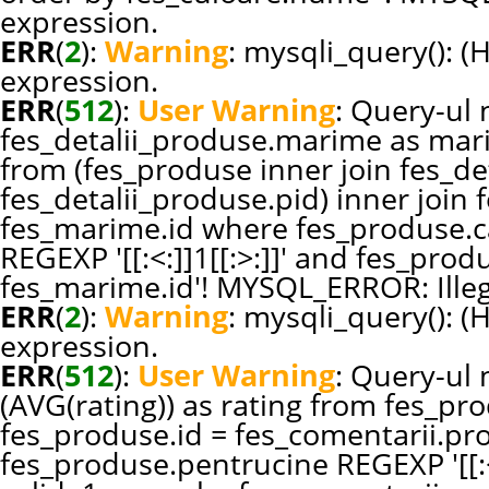
expression.
ERR
(
2
):
Warning
: mysqli_query(): (
expression.
ERR
(
512
):
User Warning
: Query-ul n
fes_detalii_produse.marime as ma
from (fes_produse inner join fes_de
fes_detalii_produse.pid) inner joi
fes_marime.id where fes_produse.c
REGEXP '[[:<:]]1[[:>:]]' and fes_pr
fes_marime.id'! MYSQL_ERROR: Illeg
ERR
(
2
):
Warning
: mysqli_query(): (
expression.
ERR
(
512
):
User Warning
: Query-ul 
(AVG(rating)) as rating from fes_pr
fes_produse.id = fes_comentarii.p
fes_produse.pentrucine REGEXP '[[:<