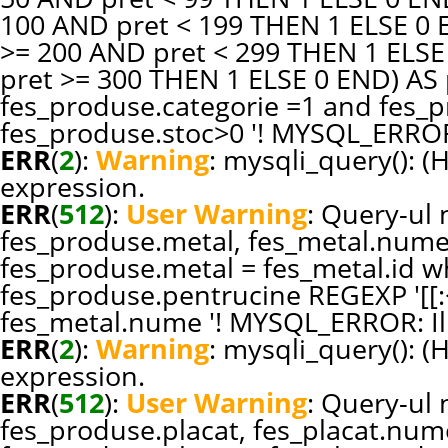
100 AND pret < 199 THEN 1 ELSE 0
>= 200 AND pret < 299 THEN 1 ELS
pret >= 300 THEN 1 ELSE 0 END) A
fes_produse.categorie =1 and fes_pr
fes_produse.stoc>0 '! MYSQL_ERROR:
ERR
(
2
):
Warning
: mysqli_query(): (
expression.
ERR
(
512
):
User Warning
: Query-ul n
fes_produse.metal, fes_metal.nume
fes_produse.metal = fes_metal.id w
fes_produse.pentrucine REGEXP '[[:<
fes_metal.nume '! MYSQL_ERROR: Ill
ERR
(
2
):
Warning
: mysqli_query(): (
expression.
ERR
(
512
):
User Warning
: Query-ul n
fes_produse.placat, fes_placat.num