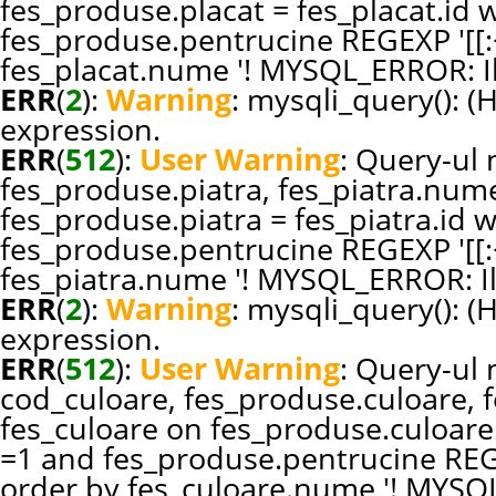
fes_produse.placat = fes_placat.id
fes_produse.pentrucine REGEXP '[[:<
fes_placat.nume '! MYSQL_ERROR: Il
ERR
(
2
):
Warning
: mysqli_query(): (
expression.
ERR
(
512
):
User Warning
: Query-ul n
fes_produse.piatra, fes_piatra.nume
fes_produse.piatra = fes_piatra.id
fes_produse.pentrucine REGEXP '[[:<
fes_piatra.nume '! MYSQL_ERROR: Il
ERR
(
2
):
Warning
: mysqli_query(): (
expression.
ERR
(
512
):
User Warning
: Query-ul n
cod_culoare, fes_produse.culoare, 
fes_culoare on fes_produse.culoare
=1 and fes_produse.pentrucine REGEX
order by fes_culoare.nume '! MYSQL