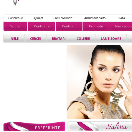
Concursuri
Afiliere
Cum cumpar ?
Ambalare cadou
Plata
Noutati
Pentru Ea
Pentru El
Promotii
Idei cadou
INELE
CERCEI
BRATARI
COLIERE
LANTISOARE
PREFERINTE