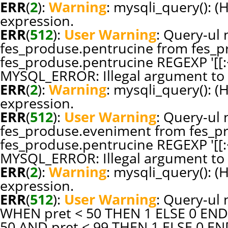
ERR
(
2
):
Warning
: mysqli_query(): (
expression.
ERR
(
512
):
User Warning
: Query-ul n
fes_produse.pentrucine from fes_p
fes_produse.pentrucine REGEXP '[[:<:
MYSQL_ERROR: Illegal argument to 
ERR
(
2
):
Warning
: mysqli_query(): (
expression.
ERR
(
512
):
User Warning
: Query-ul n
fes_produse.eveniment from fes_p
fes_produse.pentrucine REGEXP '[[:<:
MYSQL_ERROR: Illegal argument to 
ERR
(
2
):
Warning
: mysqli_query(): (
expression.
ERR
(
512
):
User Warning
: Query-ul 
WHEN pret < 50 THEN 1 ELSE 0 END
50 AND pret < 99 THEN 1 ELSE 0 E