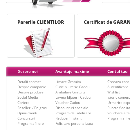
Parerile
CLIENTILOR
Certificat de
GARAN
Despre noi
Avantaje maxime
Contul tau
Detalii contact
Livrare Gratuita
Creeaza cont
Despre companie
Cutie bijuterie Cadou
Autentificare
Despre produse
Ambalare Gratuita
Wishlist
Social Media
Laveta bijuterii Cadou
Istoric comen
Cariera
Voucher Cadou
Urmarire expe
Reselleri / En-gros
Discounturi speciale
Puncte fidelit
Opinii clienti
Program de Fidelizare
Voucherele ta
Concursuri
Reduceri instant
Program afili
Program afiliere
Felicitare personalizata